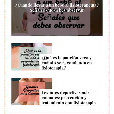
c
¿Cuándo llevar a un bebé al fisioterapeuta?
Señales que debes observar
i
ó
n
d
e
e
n
¿Qué es la punción seca y
t
cuándo se recomienda en
r
fisioterapia?
a
d
a
Lesiones deportivas más
s
comunes: prevención y
tratamiento con fisioterapia