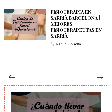
FISIOTERAPIA EN
SARRIÀ BARCELONA |
MEJORES
FISIOTERAPEUTAS EN
SARRIÀ
by
Raquel Solsona
P
a
g
i
n
a