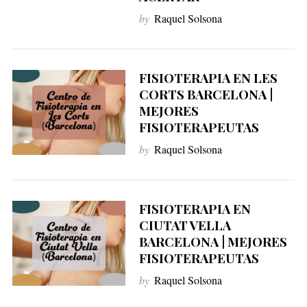
by
Raquel Solsona
S
e
a
FISIOTERAPIA EN LES
r
CORTS BARCELONA |
c
MEJORES
h
FISIOTERAPEUTAS
f
o
by
Raquel Solsona
r
:
FISIOTERAPIA EN
CIUTAT VELLA
BARCELONA | MEJORES
FISIOTERAPEUTAS
by
Raquel Solsona