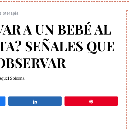
sioterapia
AR A UN BEBÉ AL
TA? SEÑALES QUE
OBSERVAR
quel Solsona
ir
Compartir
Pin