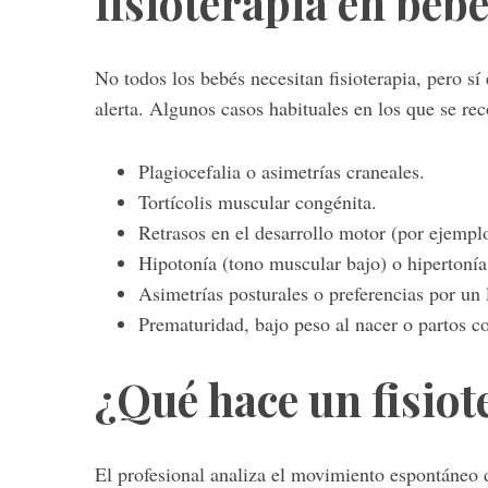
fisioterapia en beb
No todos los bebés necesitan fisioterapia, pero s
alerta. Algunos casos habituales en los que se rec
S
e
a
Plagiocefalia o asimetrías craneales.
r
Tortícolis muscular congénita.
c
Retrasos en el desarrollo motor (por ejemplo
h
f
Hipotonía (tono muscular bajo) o hipertonía
o
Asimetrías posturales o preferencias por un 
r
Prematuridad, bajo peso al nacer o partos c
:
¿Qué hace un fisiot
El profesional analiza el movimiento espontáneo d