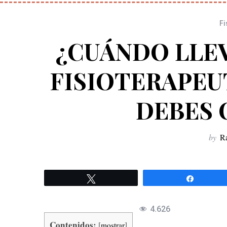
Fi
¿CUÁNDO LLEV
FISIOTERAPEU
DEBES 
by
Ra
Twittear
Compart
4.626
Contenidos:
[
mostrar
]