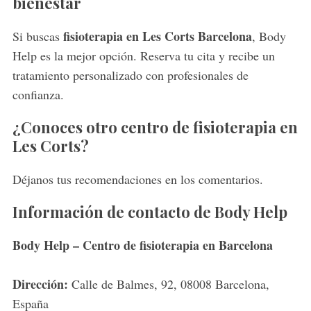
bienestar
fisioterapia en Les Corts Barcelona
Si buscas
, Body
Help es la mejor opción. Reserva tu cita y recibe un
tratamiento personalizado con profesionales de
confianza.
¿Conoces otro centro de fisioterapia en
Les Corts?
Déjanos tus recomendaciones en los comentarios.
Información de contacto de Body Help
S
e
Body Help – Centro de fisioterapia en Barcelona
a
r
Dirección:
Calle de Balmes, 92, 08008 Barcelona,
c
España
h