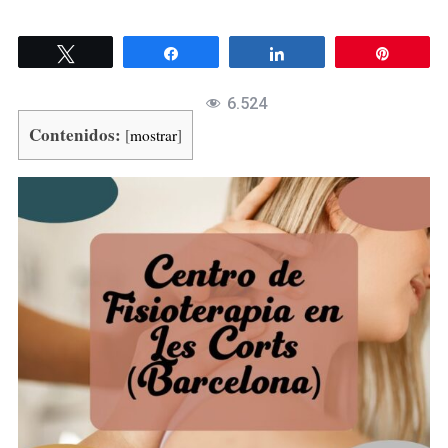
Twittear
Compartir
Compartir
Pin
6.524
Contenidos:
[
mostrar
]