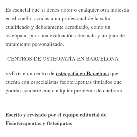
Es esencial que si tienes dolor o cualquier otra molestia
en el cuello, acudas a un profesional de la salud
cualificado y debidamente acreditado, como un
osteópata, para una evaluación adecuada y un plan de
tratamiento personalizado.
-CENTROS DE OSTEOPATÍA EN BARCELONA
S
e
<<Existe un centro de
osteopatía en Barcelona
que
a
cuenta con especialistas fisioterapeutas titulados que
r
podrán ayudarte con cualquier problema de cuello>>
c
h
f
o
Escrito y revisado por el equipo editorial de
r
Fisioterapeutas y Osteópatas
: