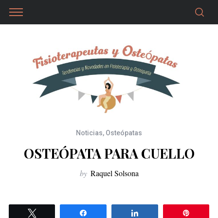
Noticias
,
Osteópatas
OSTEÓPATA PARA CUELLO
by
Raquel Solsona
Twittear
Compartir
Compartir
Pin